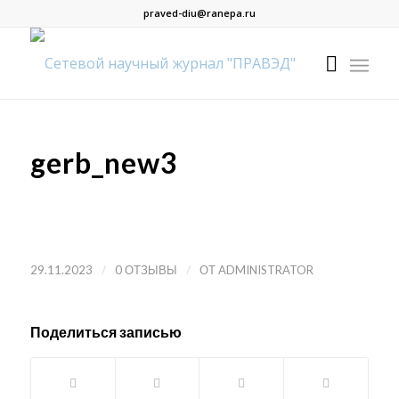
praved-diu@ranepa.ru
gerb_new3
/
/
29.11.2023
0 ОТЗЫВЫ
ОТ
ADMINISTRATOR
Поделиться записью