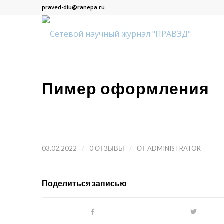
praved-diu@ranepa.ru
Пимер оформления
/
/
03.02.2022
0 ОТЗЫВЫ
ОТ
ADMINISTRATOR
Поделиться записью