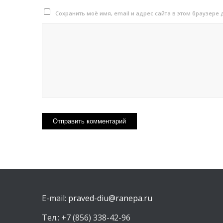
Сохранить моё имя, email и адрес сайта в этом браузер
E-mail:
praved-diu@ranepa.ru
Тел.: +7 (856) 338-42-96