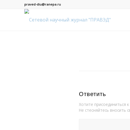
praved-diu@ranepa.ru
Ответить
Хотите присоединиться к
Не стесняйтесь вносить с